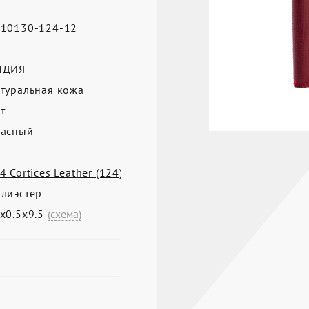
10130-124-12
а
НДИЯ
туральная кожа
т
асный
4 Cortices Leather (124)
лиэстер
х0.5х9.5
(схема)