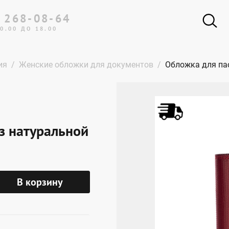
 268-08-64
0.00 ДО 18.00
ия
Женские обложки для документов
Обложка для пас
з натуральной
В корзину