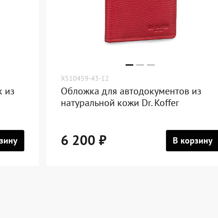
X510459-43-12
к из
Обложка для автодокументов из
натуральной кожи Dr. Koffer
6 200 ₽
зину
В корзину