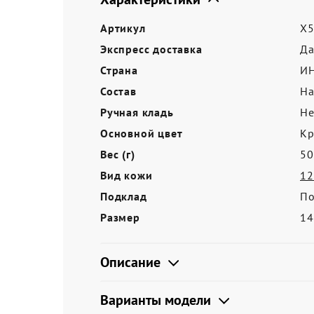
Акции
Артикул
X5
Экспресс доставка
Д
Страна
И
Состав
На
Ручная кладь
Не
Основной цвет
Кр
Вес (г)
50
Вид кожи
12
Подклад
По
Размер
14
Описание
Варианты модели