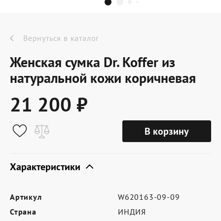
Dr.Koffer Outlet
Новинки
Вернуться в каталог
Женская сумка Dr. Koffer из
Акции
натуральной кожи коричневая
21 200 ₽
О компании
В корзину
Оферта
Условия доставки
Характеристики
Условия возврата
Артикул
W620163-09-09
Сертификат Dr.Koffer
Страна
ИНДИЯ