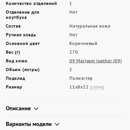
Где купить
Количество отделений
1
Отделение для
Нет
Партнерам
ноутбука
Контакты
Состав
Натуральная кожа
Ручная кладь
Нет
Программа лояльности
Основной цвет
Коричневый
Политика обработки персональных
Вес (г)
270
данных
Вид кожи
09 Mariyam leather (09)
Объем (литры)
2
Подклад
Полиэстер
Размер
11х8х22
(схема)
Описание
Варианты модели