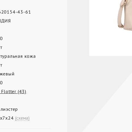
20154-43-61
НДИЯ
0
т
туральная кожа
т
жевый
0
 Flotter (43)
лиэстер
7х7х24
(схема)