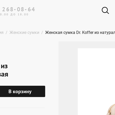
 268-08-64
0.00 ДО 18.00
ия
Женские сумки
Женская сумка Dr. Koffer из натур
 из
вая
В корзину