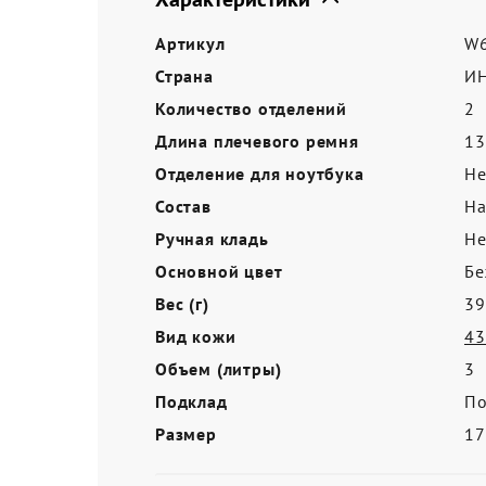
Акции
Артикул
W6
Страна
И
Количество отделений
2
Длина плечевого ремня
13
Отделение для ноутбука
Не
Состав
На
Ручная кладь
Не
Основной цвет
Бе
Вес (г)
39
Вид кожи
43
Объем (литры)
3
Подклад
По
Размер
1