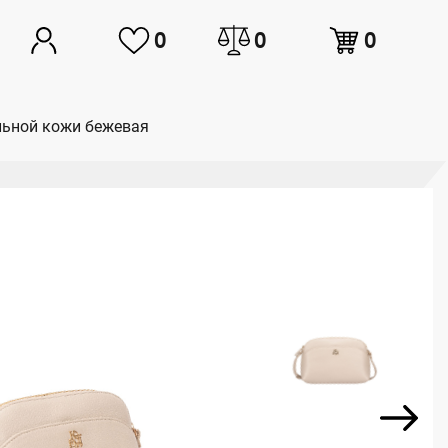
0
0
0
альной кожи бежевая