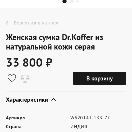
Dr.Koffer Outlet
Новинки
Вернуться в каталог
Женская сумка Dr.Koffer из
Акции
натуральной кожи серая
33 800 ₽
О компании
В корзину
Оферта
Условия доставки
Характеристики
Условия возврата
Артикул
W620141-133-77
Сертификат Dr.Koffer
Страна
ИНДИЯ