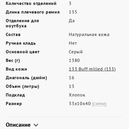
Где купить
Количество отделений
3
Длина плечевого ремня
135
Партнерам
Отделение для
Да
Контакты
ноутбука
Состав
Натуральная кожа
Программа лояльности
Ручная кладь
Нет
Политика обработки персональных
Основной цвет
Серый
данных
Вес (г)
1380
Вид кожи
133 Buff milled (133)
Диагональ (дюйм)
16
Объем (литры)
13
Подклад
Хлопок
Размер
33х10х40
(схема)
Описание