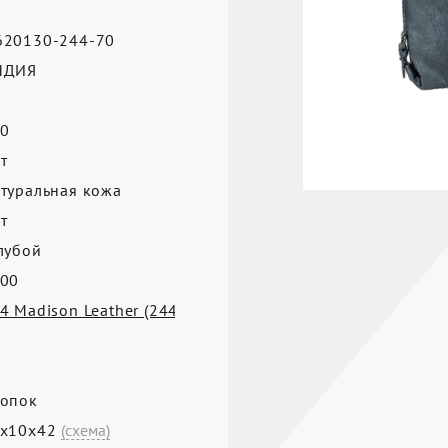
20130-244-70
НДИЯ
0
т
туральная кожа
т
лубой
00
4 Madison Leather (244)
опок
0х10х42
(схема)