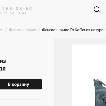
 268-08-64
0.00 ДО 18.00
ия
Женские сумки
Женская сумка Dr.Koffer из натура
из
ая
В корзину