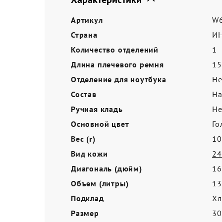
Акции
Артикул
W6
Страна
И
Количество отделений
1
Длина плечевого ремня
15
Отделение для ноутбука
Не
Состав
На
Ручная кладь
Не
Основной цвет
Го
Вес (г)
10
Вид кожи
24
Диагональ (дюйм)
16
Объем (литры)
13
Подклад
Хл
Размер
3