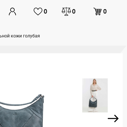
0
0
0
льной кожи голубая