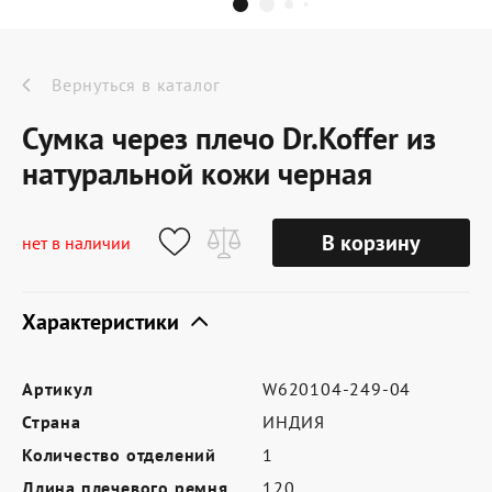
Dr.Koffer Outlet
Новинки
Вернуться в каталог
Сумка через плечо Dr.Koffer из
Акции
натуральной кожи черная
О компании
В корзину
нет в наличии
Характеристики
Оферта
Условия доставки
Артикул
W620104-249-04
Условия возврата
Страна
ИНДИЯ
Сертификат Dr.Koffer
Количество отделений
1
Длина плечевого ремня
120