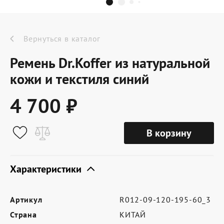
Dr.Koffer Outlet
Новинки
Вернуться в каталог
Ремень Dr.Koffer из натуральной
Акции
кожи и текстиля синий
4 700 ₽
О компании
В корзину
Оферта
Условия доставки
Характеристики
Условия возврата
Артикул
R012-09-120-195-60_3
Сертификат Dr.Koffer
Страна
КИТАЙ