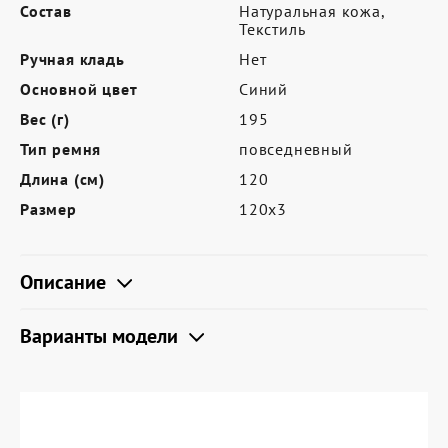
Где купить
Состав
Натуральная кожа,
Текстиль
Партнерам
Ручная кладь
Нет
Контакты
Основной цвет
Синий
Вес (г)
195
Программа лояльности
Тип ремня
повседневный
Политика обработки персональных
Длина (см)
120
данных
Размер
120х3
Описание
Варианты модели