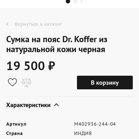
Dr.Koffer Outlet
Новинки
Вернуться в каталог
Сумка на пояс Dr. Koffer из
Акции
натуральной кожи черная
19 500 ₽
О компании
В корзину
Оферта
Условия доставки
Характеристики
Условия возврата
Артикул
M402936-244-04
Сертификат Dr.Koffer
Страна
ИНДИЯ