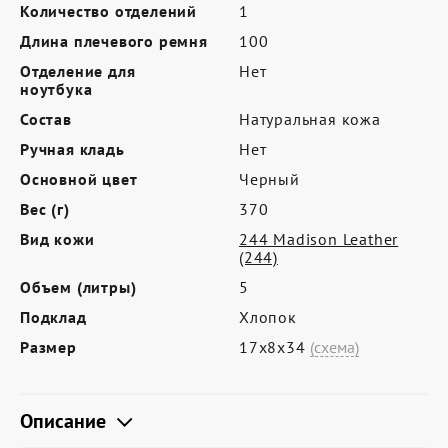
Где купить
Количество отделений
1
Длина плечевого ремня
100
Партнерам
Отделение для
Нет
Контакты
ноутбука
Состав
Натуральная кожа
Программа лояльности
Ручная кладь
Нет
Политика обработки персональных
Основной цвет
Черный
данных
Вес (г)
370
Вид кожи
244 Madison Leather
(244)
Объем (литры)
5
Подклад
Хлопок
Размер
17х8х34
(схема)
Описание