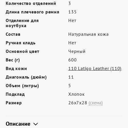
Где купить
Количество отделений
3
Длина плечевого ремня
135
Партнерам
Отделение для
Нет
Контакты
ноутбука
Состав
Натуральная кожа
Программа лояльности
Ручная кладь
Нет
Политика обработки персональных
Основной цвет
Черный
данных
Вес (г)
600
Вид кожи
110 Latigo Leather (110)
Диагональ (дюйм)
11
Объем (литры)
5
Подклад
Хлопок
Размер
26х7х28
(схема)
Описание