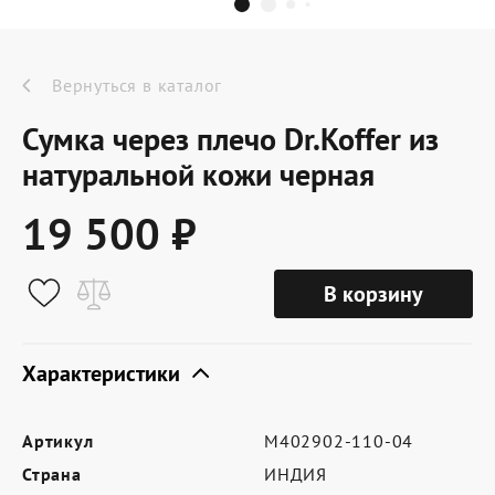
Dr.Koffer Outlet
Новинки
Вернуться в каталог
Сумка через плечо Dr.Koffer из
Акции
натуральной кожи черная
19 500 ₽
О компании
В корзину
Оферта
Условия доставки
Характеристики
Условия возврата
Артикул
M402902-110-04
Сертификат Dr.Koffer
Страна
ИНДИЯ