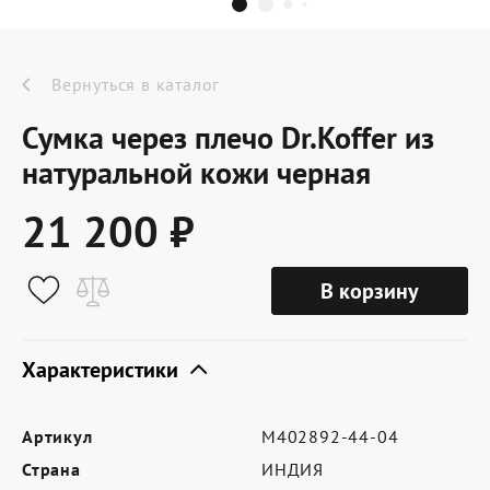
Dr.Koffer Outlet
Новинки
Вернуться в каталог
Сумка через плечо Dr.Koffer из
Акции
натуральной кожи черная
21 200 ₽
О компании
В корзину
Оферта
Условия доставки
Характеристики
Условия возврата
Артикул
M402892-44-04
Сертификат Dr.Koffer
Страна
ИНДИЯ