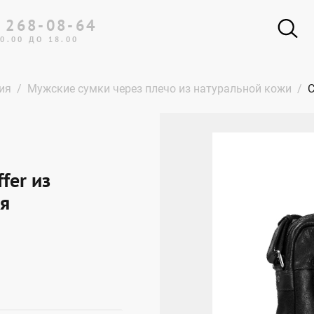
 268-08-64
0.00 ДО 18.00
ия
Мужские сумки через плечо из натуральной кожи
С
fer из
ая