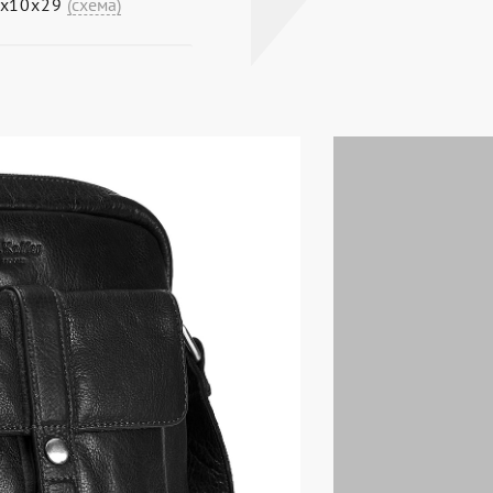
0х10х29
(схема)