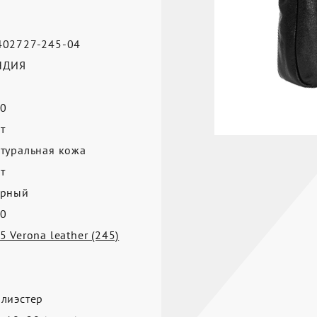
02727-245-04
НДИЯ
0
т
туральная кожа
т
ерный
0
5 Verona leather (245)
лиэстер