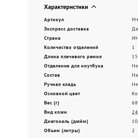
Акции
Характеристики
Артикул
M4
Экспресс доставка
Д
Страна
И
Количество отделений
1
Длина плечевого ремня
15
Отделение для ноутбука
Не
Состав
На
Ручная кладь
Не
Основной цвет
Ко
Вес (г)
68
Вид кожи
24
Диагональ (дюйм)
10
Объем (литры)
2