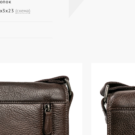
опок
9х3х23
(схема)