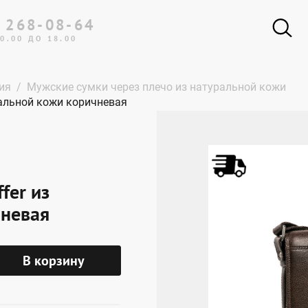
 268-08-64
0.00 ДО 18.00
ия
Мужские сумки через плечо из натуральной кожи
ральной кожи коричневая
fer из
чневая
В корзину