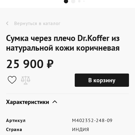
Dr.Koffer Outlet
Новинки
Вернуться в каталог
Сумка через плечо Dr.Koffer из
Акции
натуральной кожи коричневая
25 900 ₽
О компании
В корзину
Оферта
Условия доставки
Характеристики
Условия возврата
Артикул
M402352-248-09
Сертификат Dr.Koffer
Страна
ИНДИЯ