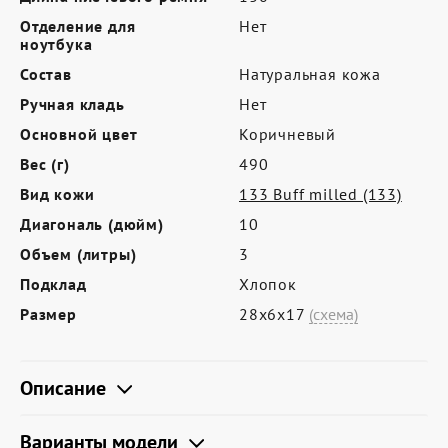
Где купить
Отделение для
Нет
Партнерам
ноутбука
Состав
Натуральная кожа
Контакты
Ручная кладь
Нет
Программа лояльности
Основной цвет
Коричневый
Политика обработки персональных
Вес (г)
490
данных
Вид кожи
133 Buff milled (133)
Диагональ (дюйм)
10
Объем (литры)
3
Подклад
Хлопок
Размер
28х6х17
(схема)
Описание
Варианты модели