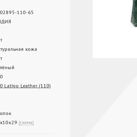
02895-110-65
НДИЯ
т
туральная кожа
т
лёный
0
0 Latigo Leather (110)
опок
2х10х29
(схема)