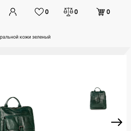
0
0
0
туральной кожи зеленый