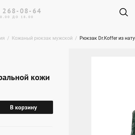
 268-08-64
0.00 ДО 18.00
ия
Кожаный рюкзак мужской
Рюкзак Dr.Koffer из на
уральной кожи
В корзину