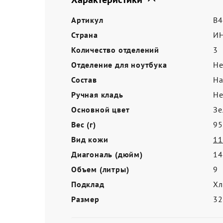
Акции
Артикул
B4
Страна
И
Количество отделений
3
Отделение для ноутбука
Не
Состав
На
Ручная кладь
Не
Основной цвет
Зе
Вес (г)
95
Вид кожи
11
Диагональ (дюйм)
14
Объем (литры)
9
Подклад
Хл
Размер
3