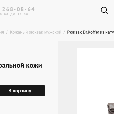
 268-08-64
0.00 ДО 18.00
ия
Кожаный рюкзак мужской
Рюкзак Dr.Koffer из на
уральной кожи
В корзину