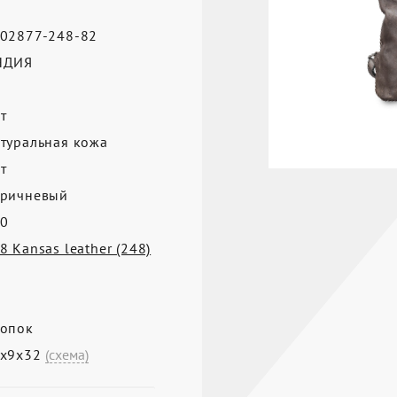
02877-248-82
НДИЯ
т
туральная кожа
т
ричневый
0
8 Kansas leather (248)
опок
2х9х32
(схема)