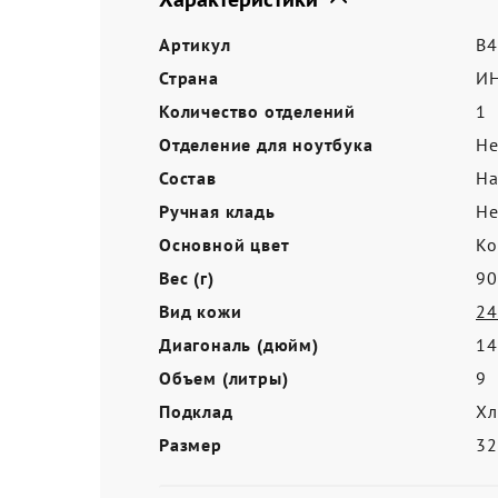
Акции
Артикул
B4
Страна
И
Количество отделений
1
Отделение для ноутбука
Не
Состав
На
Ручная кладь
Не
Основной цвет
Ко
Вес (г)
90
Вид кожи
24
Диагональ (дюйм)
14
Объем (литры)
9
Подклад
Хл
Размер
3