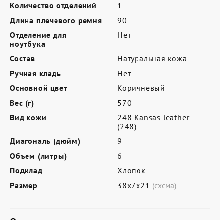
Где купить
Количество отделений
1
Длина плечевого ремня
90
Партнерам
Отделение для
Нет
Контакты
ноутбука
Состав
Натуральная кожа
Программа лояльности
Ручная кладь
Нет
Политика обработки персональных
Основной цвет
Коричневый
данных
Вес (г)
570
Вид кожи
248 Kansas leather
(248)
Диагональ (дюйм)
9
Объем (литры)
6
Подклад
Хлопок
Размер
38х7х21
(схема)