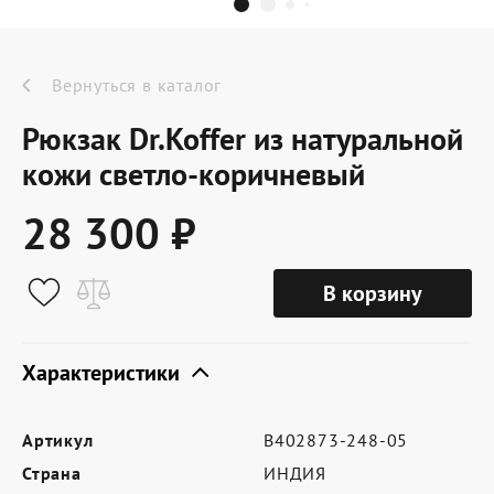
Dr.Koffer Outlet
Новинки
Вернуться в каталог
Рюкзак Dr.Koffer из натуральной
Акции
кожи светло-коричневый
28 300 ₽
О компании
В корзину
Оферта
Условия доставки
Характеристики
Условия возврата
Артикул
B402873-248-05
Сертификат Dr.Koffer
Страна
ИНДИЯ