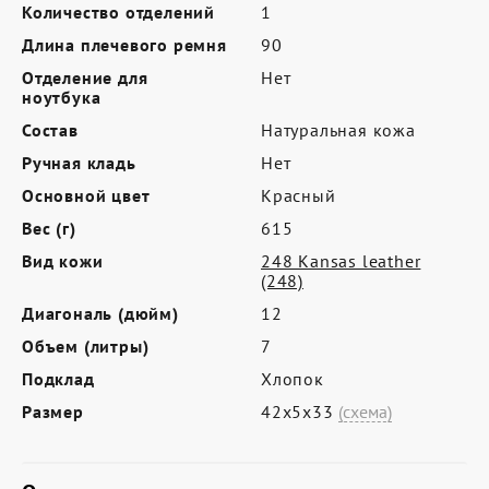
Где купить
Количество отделений
1
Длина плечевого ремня
90
Партнерам
Отделение для
Нет
Контакты
ноутбука
Состав
Натуральная кожа
Программа лояльности
Ручная кладь
Нет
Политика обработки персональных
Основной цвет
Красный
данных
Вес (г)
615
Вид кожи
248 Kansas leather
(248)
Диагональ (дюйм)
12
Объем (литры)
7
Подклад
Хлопок
Размер
42х5х33
(схема)