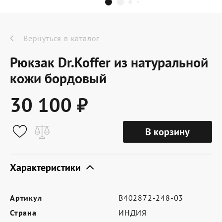
Dr.Koffer Outlet
Новинки
Вернуться в каталог
Рюкзак Dr.Koffer из натуральной
Акции
кожи бордовый
30 100 ₽
О компании
В корзину
Оферта
Условия доставки
Характеристики
Условия возврата
Артикул
B402872-248-03
Сертификат Dr.Koffer
Страна
ИНДИЯ