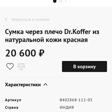
Dr.Koffer Outlet
Новинки
Вернуться в каталог
Сумка через плечо Dr.Koffer из
Акции
натуральной кожи красная
20 600 ₽
О компании
В корзину
Оферта
Условия доставки
Характеристики
Условия возврата
Артикул
B402868-112-03
Сертификат Dr.Koffer
Страна
ИНДИЯ