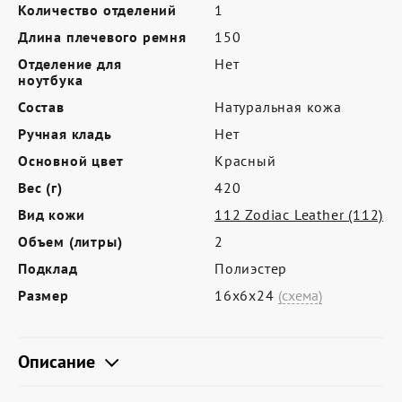
Где купить
Количество отделений
1
Длина плечевого ремня
150
Партнерам
Отделение для
Нет
Контакты
ноутбука
Состав
Натуральная кожа
Программа лояльности
Ручная кладь
Нет
Политика обработки персональных
Основной цвет
Красный
данных
Вес (г)
420
Вид кожи
112 Zodiac Leather (112)
Объем (литры)
2
Подклад
Полиэстер
Размер
16х6х24
(схема)
Описание