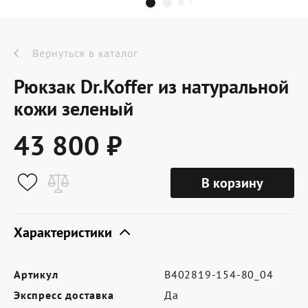
Dr.Koffer Outlet
Новинки
Вернуться в каталог
Рюкзак Dr.Koffer из натуральной
Акции
кожи зеленый
43 800 ₽
О компании
В корзину
Оферта
Условия доставки
Характеристики
Условия возврата
Артикул
B402819-154-80_04
Сертификат Dr.Koffer
Экспресс доставка
Да