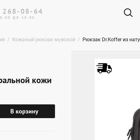
 268-08-64
0.00 ДО 18.00
ия
Кожаный рюкзак мужской
Рюкзак Dr.Koffer из на
уральной кожи
В корзину