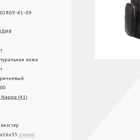
02809-41-09
а
НДИЯ
т
туральная кожа
т
ричневый
00
 Nappa (41)
лиэстер
7х16х35
(схема)