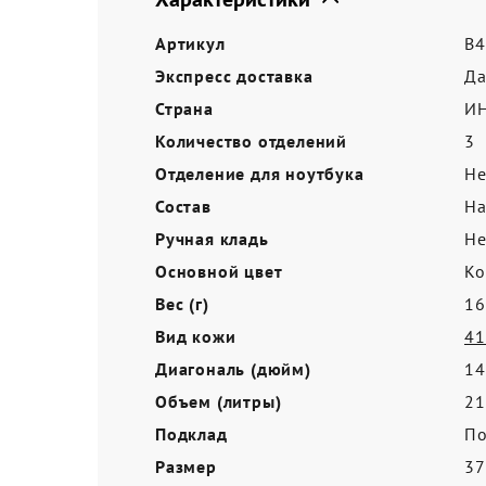
Акции
Артикул
B4
Экспресс доставка
Д
Страна
И
Количество отделений
3
Отделение для ноутбука
Не
Состав
На
Ручная кладь
Не
Основной цвет
Ко
Вес (г)
16
Вид кожи
41
Диагональ (дюйм)
14
Объем (литры)
21
Подклад
По
Размер
3