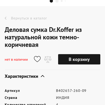
Dr.Koffer Outlet
Новинки
Вернуться в каталог
Деловая сумка Dr.Koffer из
Акции
натуральной кожи темно-
коричневая
О компании
В корзину
нет в наличии
Оферта
Характеристики
Условия доставки
Условия возврата
Артикул
B402657-260-09
Сертификат Dr.Koffer
Страна
ИНДИЯ
Количество отделений
4