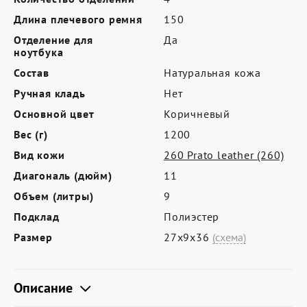
Где купить
Длина плечевого ремня
150
Партнерам
Отделение для
Да
ноутбука
Контакты
Состав
Натуральная кожа
Программа лояльности
Ручная кладь
Нет
Политика обработки персональных
Основной цвет
Коричневый
данных
Вес (г)
1200
Вид кожи
260 Prato leather (260)
Диагональ (дюйм)
11
Объем (литры)
9
Подклад
Полиэстер
Размер
27х9х36
(схема)
Описание