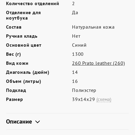
Где купить
Количество отделений
2
Отделение для
Да
Партнерам
ноутбука
Контакты
Состав
Натуральная кожа
Ручная кладь
Нет
Программа лояльности
Основной цвет
Синий
Политика обработки персональных
Вес (г)
1300
данных
Вид кожи
260 Prato leather (260)
Диагональ (дюйм)
14
Объем (литры)
16
Подклад
Полиэстер
Размер
39х14х29
(схема)
Описание