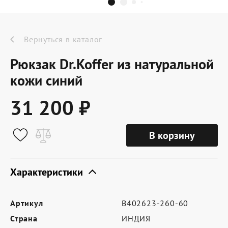
Dr.Koffer Outlet
Новинки
Вернуться в каталог
Рюкзак Dr.Koffer из натуральной
Акции
кожи синий
31 200 ₽
О компании
В корзину
Оферта
Условия доставки
Характеристики
Условия возврата
Артикул
B402623-260-60
Сертификат Dr.Koffer
Страна
ИНДИЯ