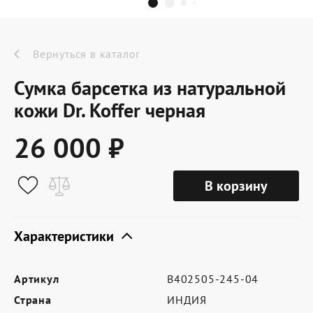
Dr.Koffer Outlet
Новинки
Вернуться в каталог
Сумка барсетка из натуральной
Акции
кожи Dr. Koffer черная
26 000 ₽
О компании
В корзину
Оферта
Условия доставки
Характеристики
Условия возврата
Артикул
B402505-245-04
Сертификат Dr.Koffer
Страна
ИНДИЯ