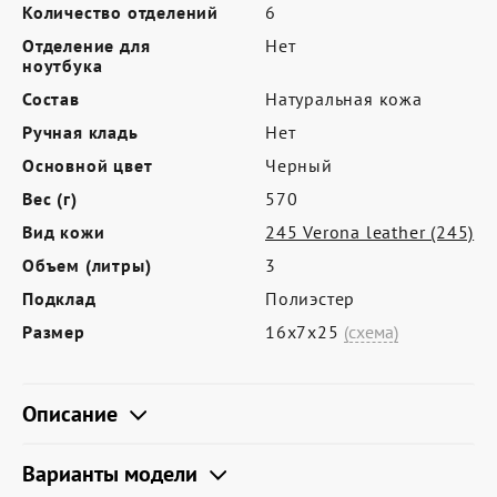
Где купить
Количество отделений
6
Отделение для
Нет
Партнерам
ноутбука
Контакты
Состав
Натуральная кожа
Ручная кладь
Нет
Программа лояльности
Основной цвет
Черный
Политика обработки персональных
Вес (г)
570
данных
Вид кожи
245 Verona leather (245)
Объем (литры)
3
Подклад
Полиэстер
Размер
16х7х25
(схема)
Описание
Варианты модели