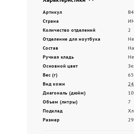
Акции
Артикул
B4
Страна
И
Количество отделений
2
Отделение для ноутбука
Не
Состав
На
Ручная кладь
Не
Основной цвет
Зе
Вес (г)
65
Вид кожи
24
Диагональ (дюйм)
10
Объем (литры)
7
Подклад
Хл
Размер
2