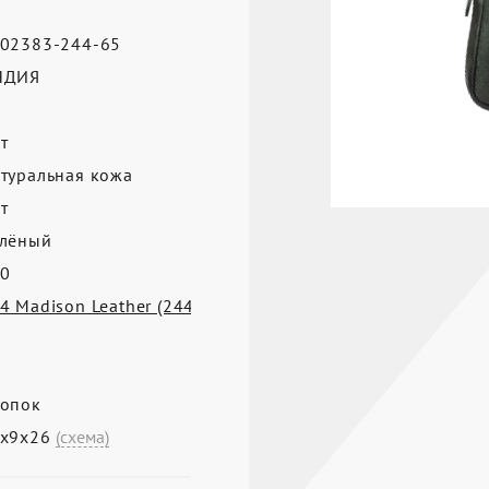
02383-244-65
НДИЯ
т
туральная кожа
т
лёный
0
4 Madison Leather (244)
опок
9х9х26
(схема)