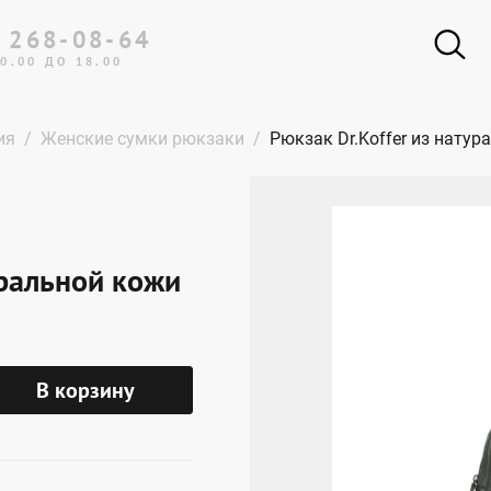
 268-08-64
0.00 ДО 18.00
ия
Женские сумки рюкзаки
Рюкзак Dr.Koffer из нату
уральной кожи
В корзину