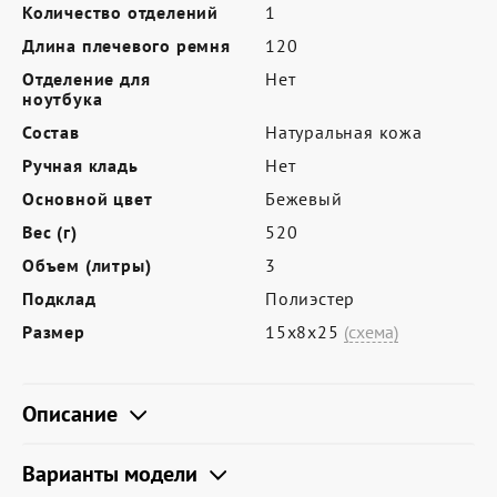
Где купить
Количество отделений
1
Длина плечевого ремня
120
Партнерам
Отделение для
Нет
Контакты
ноутбука
Состав
Натуральная кожа
Программа лояльности
Ручная кладь
Нет
Политика обработки персональных
Основной цвет
Бежевый
данных
Вес (г)
520
Объем (литры)
3
Подклад
Полиэстер
Размер
15х8х25
(схема)
Описание
Варианты модели