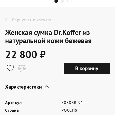
Dr.Koffer Outlet
Новинки
Вернуться в каталог
Женская сумка Dr.Koffer из
Акции
натуральной кожи бежевая
22 800 ₽
О компании
В корзину
Оферта
Условия доставки
Характеристики
Условия возврата
Артикул
7038BR-91
Сертификат Dr.Koffer
Страна
РОССИЯ