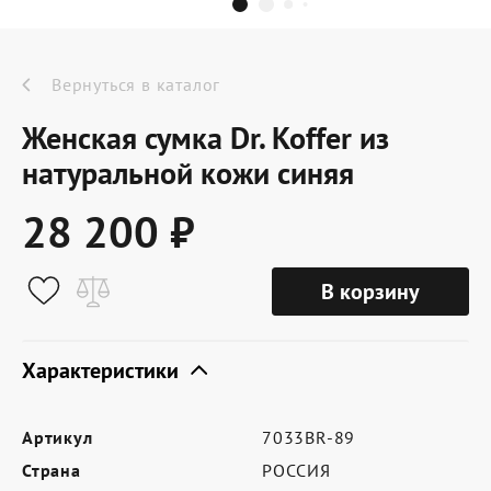
Dr.Koffer Outlet
Новинки
Вернуться в каталог
Женская сумка Dr. Koffer из
Акции
натуральной кожи синяя
28 200 ₽
О компании
В корзину
Оферта
Условия доставки
Характеристики
Условия возврата
Артикул
7033BR-89
Сертификат Dr.Koffer
Страна
РОССИЯ