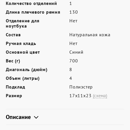
Где купить
Количество отделений
1
Длина плечевого ремня
130
Партнерам
Отделение для
Нет
Контакты
ноутбука
Состав
Натуральная кожа
Программа лояльности
Ручная кладь
Нет
Политика обработки персональных
Основной цвет
Синий
данных
Вес (г)
700
Диагональ (дюйм)
8
Объем (литры)
4
Подклад
Полиэстер
Размер
17х11х23
(схема)
Описание