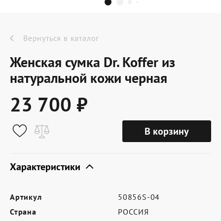
Dr.Koffer Outlet
Новинки
Вернуться в каталог
Женская сумка Dr. Koffer из
Акции
натуральной кожи черная
23 700 ₽
О компании
В корзину
Оферта
Условия доставки
Характеристики
Условия возврата
Артикул
50856S-04
Сертификат Dr.Koffer
Страна
РОССИЯ