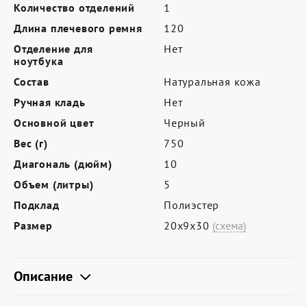
Где купить
Количество отделений
1
Длина плечевого ремня
120
Партнерам
Отделение для
Нет
Контакты
ноутбука
Состав
Натуральная кожа
Программа лояльности
Ручная кладь
Нет
Политика обработки персональных
Основной цвет
Черный
данных
Вес (г)
750
Диагональ (дюйм)
10
Объем (литры)
5
Подклад
Полиэстер
Размер
20х9х30
(схема)
Описание