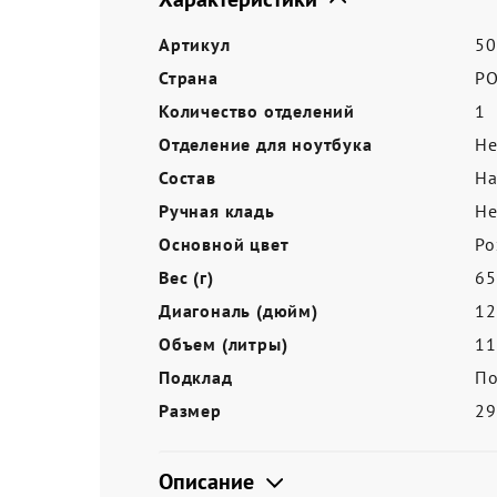
Акции
Артикул
50
Страна
Р
Количество отделений
1
Отделение для ноутбука
Не
Состав
На
Ручная кладь
Не
Основной цвет
Ро
Вес (г)
65
Диагональ (дюйм)
12
Объем (литры)
11
Подклад
По
Размер
2
Описание