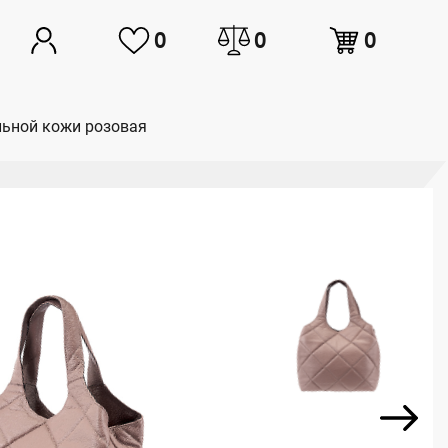
0
0
0
альной кожи розовая