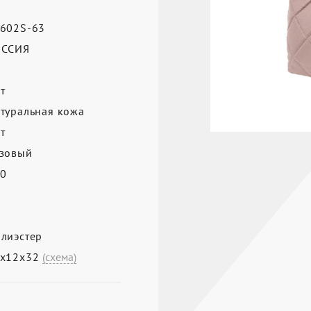
602S-63
ОССИЯ
т
туральная кожа
т
зовый
0
лиэстер
9х12х32
(схема)