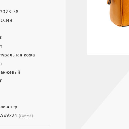
202S-58
ОССИЯ
0
т
туральная кожа
т
ранжевый
0
лиэстер
.5х9х24
(схема)