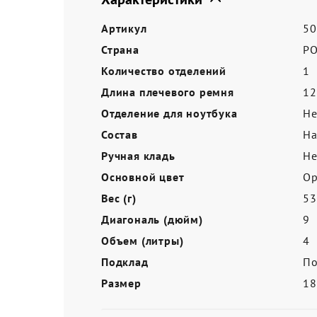
Акции
Артикул
50
Страна
Р
Количество отделений
1
Длина плечевого ремня
12
Отделение для ноутбука
Не
Состав
На
Ручная кладь
Не
Основной цвет
О
Вес (г)
53
Диагональ (дюйм)
9
Объем (литры)
4
Подклад
По
Размер
18