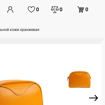
0
0
0
альной кожи оранжевая