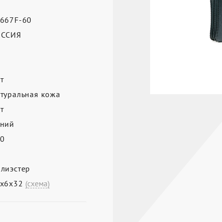
667F-60
ОССИЯ
т
туральная кожа
т
ний
0
лиэстер
0х6х32
(схема)