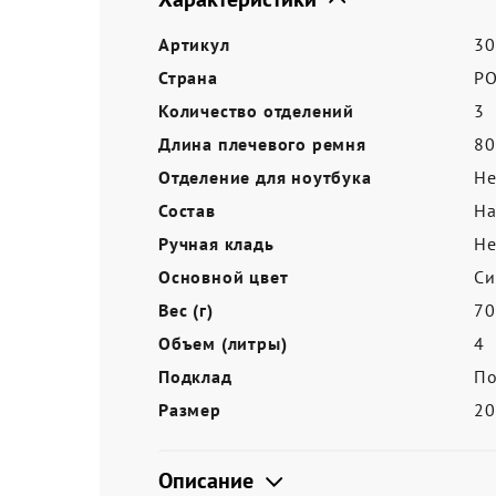
Акции
Артикул
30
Страна
Р
Количество отделений
3
Длина плечевого ремня
80
Отделение для ноутбука
Не
Состав
На
Ручная кладь
Не
Основной цвет
Си
Вес (г)
70
Объем (литры)
4
Подклад
По
Размер
2
Описание