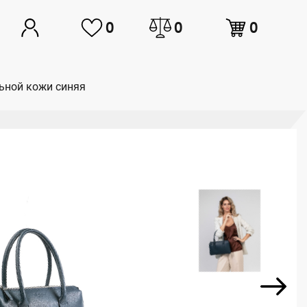
0
0
0
льной кожи синяя