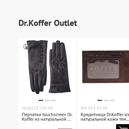
Dr.Koffer Outlet
Новинки
Dr.Koffer Outlet
Акции
О компании
Оферта
Условия доставки
Условия возврата
H660123-236-04
MW 013-42-09
Перчатки touchscreen Dr.
Кредитница Dr.Koffer из
Сертификат Dr.Koffer
Koffer из натуральной ...
натуральной кожи тем..