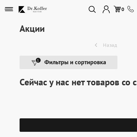
Избранное
0
Акции
Дорожная коллекция
Назад
Мужская коллекция
1
Фильтры и сортировка
Женская коллекция
Сейчас у нас нет товаров со
Подарки и сувениры
Подарочные карты